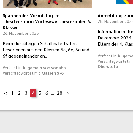
Spannender Vormittag im
Anmeldung zum 
Theaterraum: Vorlesewettbewerb der 6.
25. November 202
Klassen
Informationen für
26. November 2025
Dezember 2026 I
Beim diesjährigen Schulfinale traten
Eltern der 4. Kla
LeserInnen aus den Klassen 6a, 6c, 6g und
6f gegeneinander an…
Verfasst in
Allgeme
Verschlagwortet m
Oberstufe
Verfasst in
Allgemein
von
vonahn
Verschlagwortet mit
Klassen 5-6
1
2
3
4
5
6
…
28