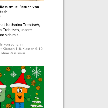
Rassismus: Besuch von
tsch
5
at Katharina Trebitsch,
a Trebitsch, unsere
um sich mit…
in
von
vonahn
it
Klassen 7-8
,
Klassen 9-10
,
 ohne Rassismus