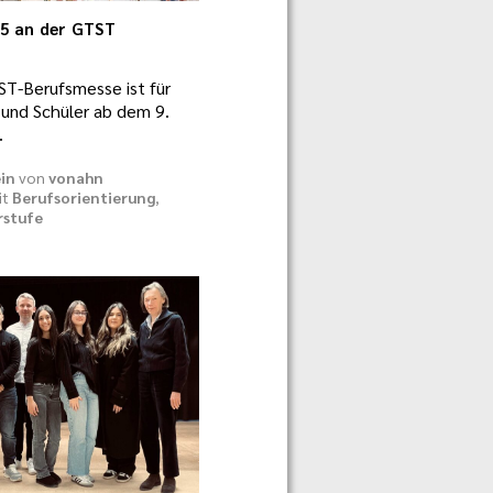
25 an der GTST
T-Berufsmesse ist für
 und Schüler ab dem 9.
…
in
von
vonahn
it
Berufsorientierung
,
rstufe