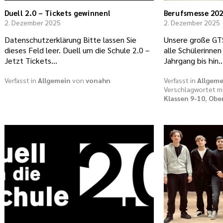
Duell 2.0 – Tickets gewinnen!
Berufsmesse 20
2. Dezember 2025
2. Dezember 2025
Datenschutzerklärung Bitte lassen Sie
Unsere große GTS
dieses Feld leer. Duell um die Schule 2.0 –
alle Schülerinnen
Jetzt Tickets…
Jahrgang bis hin
Verfasst in
Allgemein
von
vonahn
Verfasst in
Allgeme
Verschlagwortet m
Klassen 9-10
,
Obe