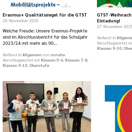
Erasmus+ Qualitätssiegel für die GTST
GTST-Weihnachts
30. November 2025
Einladung!
27. November 202
Welche Freude: Unsere Erasmus-Projekte
sind im Abschlussbericht für das Schuljahr
Verfasst in
Allgeme
2023/24 mit mehr als 90…
Verschlagwortet m
Klassen 9-10
,
Obe
Verfasst in
Allgemein
von
vonahn
Verschlagwortet mit
Klassen 5-6
,
Klassen 7-8
,
Klassen 9-10
,
Oberstufe