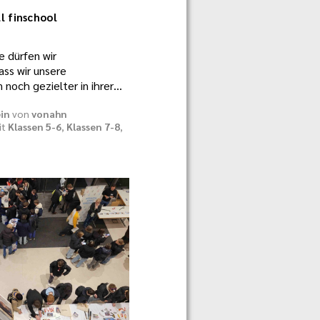
ll finschool
e dürfen wir
ss wir unsere
 noch gezielter in ihrer…
in
von
vonahn
it
Klassen 5-6
,
Klassen 7-8
,