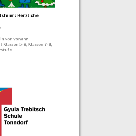
feier: Herzliche
5
in
von
vonahn
it
Klassen 5-6
,
Klassen 7-8
,
rstufe