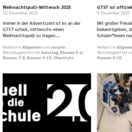
Weihnachtspulli-Mittwoch 2025
GTST ist offizie
10. Dezember 2025
9. Dezember 2025
Immer in der Adventszeit ist es an der
Mit großer Freud
GTST schick, mittwochs einen
bekanntgeben, da
Weihnachtspulli zu tragen.…
Schüler*innen nun
Verfasst in
Allgemein
von
vonahn
Verfasst in
Allgeme
Verschlagwortet mit
Ganztag
,
Klassen 5-6
,
Verschlagwortet m
Klassen 7-8
,
Klassen 9-10
,
Oberstufe
Klassen 9-10