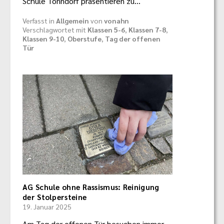
Schule Tonndorf präsentieren zu…
Verfasst in
Allgemein
von
vonahn
Verschlagwortet mit
Klassen 5-6
,
Klassen 7-8
,
Klassen 9-10
,
Oberstufe
,
Tag der offenen
Tür
AG Schule ohne Rassismus: Reinigung
der Stolpersteine
19. Januar 2025
Am Tag der offenen Tür besuchen immer