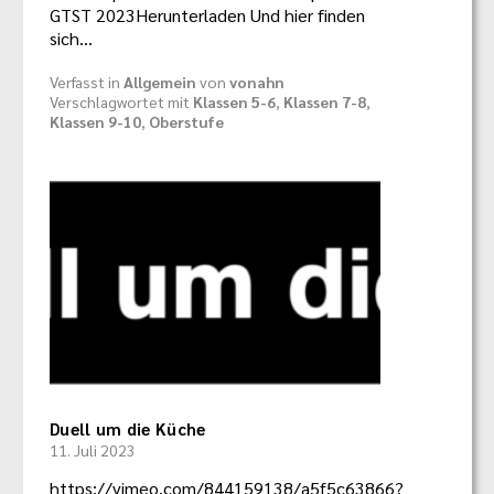
GTST 2023Herunterladen Und hier finden
sich…
Verfasst in
Allgemein
von
vonahn
Verschlagwortet mit
Klassen 5-6
,
Klassen 7-8
,
Klassen 9-10
,
Oberstufe
Duell um die Küche
11. Juli 2023
https://vimeo.com/844159138/a5f5c63866?